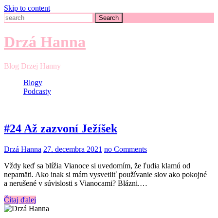
Skip to content
Search
Drzá Hanna
Blog Drzej Hanny
Blogy
Podcasty
#24 Až zazvoní Ježíšek
Drzá Hanna
27. decembra 2021
no Comments
Vždy keď sa blížia Vianoce si uvedomím, že ľudia klamú od
nepamäti. Ako inak si mám vysvetliť používanie slov ako pokojné
a nerušené v súvislosti s Vianocami? Blázni.…
Čítaj ďalej