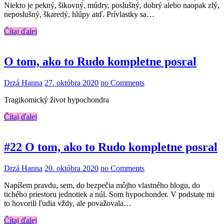
Niekto je pekný, šikovný, múdry, poslušný, dobrý alebo naopak zlý,
neposlušný, škaredý, hlúpy atď. Prívlastky sa…
Čítaj ďalej
O tom, ako to Rudo kompletne posral
Drzá Hanna
27. októbra 2020
no Comments
Tragikomický život hypochondra
Čítaj ďalej
#22 O tom, ako to Rudo kompletne posral
Drzá Hanna
20. októbra 2020
no Comments
Napíšem pravdu, sem, do bezpečia môjho vlastného blogu, do
tichého priestoru jednotiek a núl. Som hypochonder. V podstate mi
to hovorili ľudia vždy, ale považovala…
Čítaj ďalej