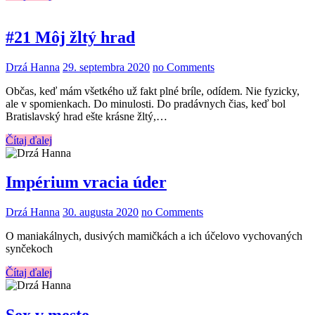
#21 Môj žltý hrad
Drzá Hanna
29. septembra 2020
no Comments
Občas, keď mám všetkého už fakt plné bríle, odídem. Nie fyzicky,
ale v spomienkach. Do minulosti. Do pradávnych čias, keď bol
Bratislavský hrad ešte krásne žltý,…
Čítaj ďalej
Impérium vracia úder
Drzá Hanna
30. augusta 2020
no Comments
O maniakálnych, dusivých mamičkách a ich účelovo vychovaných
synčekoch
Čítaj ďalej