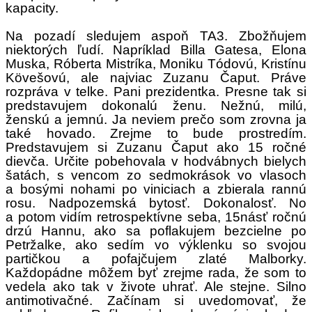
kapacity.
Na pozadí sledujem aspoň TA3. Zbožňujem
niektorých ľudí. Napríklad Billa Gatesa, Elona
Muska, Róberta Mistríka, Moniku Tódovú, Kristínu
Kövešovú, ale najviac Zuzanu Čaput. Práve
rozpráva v telke. Pani prezidentka. Presne tak si
predstavujem dokonalú ženu. Nežnú, milú,
ženskú a jemnú. Ja neviem prečo som zrovna ja
také hovado. Zrejme to bude prostredím.
Predstavujem si Zuzanu Čaput ako 15 ročné
dievča. Určite pobehovala v hodvábnych bielych
šatách, s vencom zo sedmokrások vo vlasoch
a bosými nohami po viniciach a zbierala rannú
rosu. Nadpozemská bytosť. Dokonalosť. No
a potom vidím retrospektívne seba, 15násť ročnú
drzú Hannu, ako sa poflakujem bezcielne po
Petržalke, ako sedím vo výklenku so svojou
partičkou a pofajčujem zlaté Malborky.
Každopádne môžem byť zrejme rada, že som to
vedela ako tak v živote uhrať. Ale stejne. Silno
antimotivačné. Začínam si uvedomovať, že