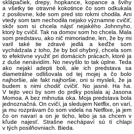
sklápačiek, drepy, hopkance, kopance a švihy
a všetky tie otravné kokotince čo som odkukala
z posilovne, kde som pred sto rokmi chodila. Ani
vtedy som tam nechodila nejako významne cvičiť,
skôr som si chcela nájsť nejakého Johnnyho,
ktorý by cvičil. Tak na domov som ho chcela. Mala
som predstavu, ako nič mimoriadne, len, že by mi
varil také tie zdravé jedlá a keďže som
vychádzala z toho, že by bol ohybný, chcela som
to efektívne využiť pri domácich prácach, ktoré ja
z duše nenávidím. No nevyšlo to tak úplne. Teda
ako nejakí adepti boli, ale ich predstava sa
diametrálne odlišovala od tej mojej a čo bolo
najhoršie, ale fakt najhoršie, oni si mysleli, že ja
budem s nimi chodiť cvičiť. No jasné. Ha ha.
V tejto veci by som do prdky poslala aj Jasona
Momoa. A bez mihnutia oka. Moja predstava bola
jednoznačná. On cvičí, ja sledujem Netflix, on varí,
ja mu rozprávam čo som videla na Netflixe, ja jem
čo on navarí a on je ticho, lebo ja sa chcem v
kľude najesť. Strašne nechápaví sú tí chlapi
v tých posilňovniach. Bieda.