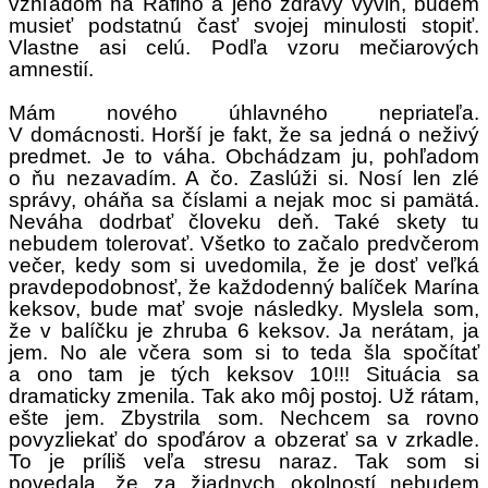
vzhľadom na Rafiho a jeho zdravý vývin, budem
musieť podstatnú časť svojej minulosti stopiť.
Vlastne asi celú. Podľa vzoru mečiarových
amnestií.
Mám nového úhlavného nepriateľa.
V domácnosti. Horší je fakt, že sa jedná o neživý
predmet. Je to váha. Obchádzam ju, pohľadom
o ňu nezavadím. A čo. Zaslúži si. Nosí len zlé
správy, oháňa sa číslami a nejak moc si pamätá.
Neváha dodrbať človeku deň. Také skety tu
nebudem tolerovať. Všetko to začalo predvčerom
večer, kedy som si uvedomila, že je dosť veľká
pravdepodobnosť, že každodenný balíček Marína
keksov, bude mať svoje následky. Myslela som,
že v balíčku je zhruba 6 keksov. Ja nerátam, ja
jem. No ale včera som si to teda šla spočítať
a ono tam je tých keksov 10!!! Situácia sa
dramaticky zmenila. Tak ako môj postoj. Už rátam,
ešte jem. Zbystrila som. Nechcem sa rovno
povyzliekať do spoďárov a obzerať sa v zrkadle.
To je príliš veľa stresu naraz. Tak som si
povedala, že za žiadnych okolností nebudem