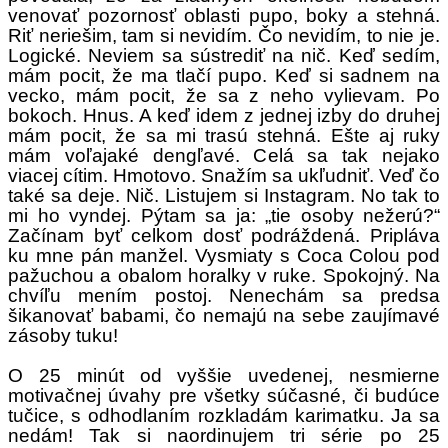
venovať pozornosť oblasti pupo, boky a stehná.
Riť neriešim, tam si nevidím. Čo nevidím, to nie je.
Logické. Neviem sa sústrediť na nič. Keď sedím,
mám pocit, že ma tlačí pupo. Keď si sadnem na
vecko, mám pocit, že sa z neho vylievam. Po
bokoch. Hnus. A keď idem z jednej izby do druhej
mám pocit, že sa mi trasú stehná. Ešte aj ruky
mám voľajaké dengľavé. Celá sa tak nejako
viacej cítim. Hmotovo. Snažím sa ukľudniť. Veď čo
také sa deje. Nič. Listujem si Instagram. No tak to
mi ho vyndej. Pýtam sa ja: „tie osoby nežerú?“
Začínam byť celkom dosť podráždená. Pripláva
ku mne pán manžel. Vysmiaty s Coca Colou pod
pažuchou a obalom horalky v ruke. Spokojný. Na
chvíľu mením postoj. Nenechám sa predsa
šikanovať babami, čo nemajú na sebe zaujímavé
zásoby tuku!
O 25 minút od vyššie uvedenej, nesmierne
motivačnej úvahy pre všetky súčasné, či budúce
tučice, s odhodlaním rozkladám karimatku. Ja sa
nedám! Tak si naordinujem tri série po 25