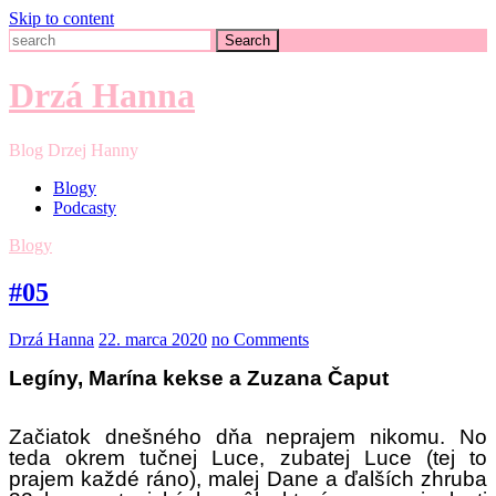
Skip to content
Search
Drzá Hanna
Blog Drzej Hanny
Blogy
Podcasty
Blogy
#05
Drzá Hanna
22. marca 2020
no Comments
Legíny, Marína kekse a Zuzana Čaput
Začiatok dnešného dňa neprajem nikomu. No
teda okrem tučnej Luce, zubatej Luce (tej to
prajem každé ráno), malej Dane a ďalších zhruba