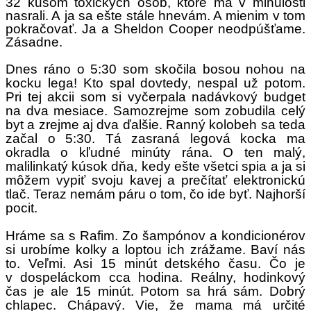
32 kusom toxických osôb, ktoré ma v minulosti
nasrali. A ja sa ešte stále hnevám. A mienim v tom
pokračovať. Ja a S
heldon Cooper
neodpúšťame.
Zásadne.
Dnes ráno o 5:30 som skočila bosou nohou na
kocku lega! Kto spal dovtedy, nespal už potom.
Pri tej akcii som si vyčerpala nadávkový budget
na dva mesiace. Samozrejme som zobudila celý
byt a zrejme aj dva ďalšie. Ranný kolobeh sa teda
začal o 5:30. Tá zasraná legová kocka ma
okradla o kľudné minúty rána. O ten malý,
malilinkatý kúsok dňa, kedy ešte všetci spia a ja si
môžem vypiť svoju kavej a prečítať elektronickú
tlač. Teraz nemám páru o tom, čo ide byť. Najhorší
pocit.
Hráme sa s Rafim. Zo šampónov a kondicionérov
si urobíme kolky a loptou ich zrážame. Baví nás
to. Veľmi. Asi 15 minút detského času. Čo je
v dospeláckom cca hodina. Reálny, hodinkový
čas je ale 15 minút. Potom sa hrá sám. Dobrý
chlapec. Chápavý. Vie, že mama má určité